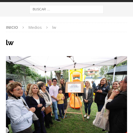
INICIO
Medios
lw
lw