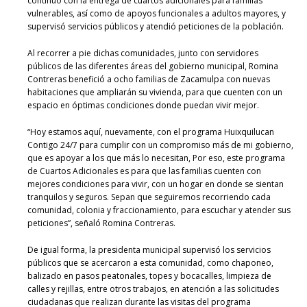
continuó con la entrega de cuartos adicionales para familias
vulnerables, así como de apoyos funcionales a adultos mayores, y
supervisó servicios públicos y atendió peticiones de la población.
Al recorrer a pie dichas comunidades, junto con servidores
públicos de las diferentes áreas del gobierno municipal, Romina
Contreras benefició a ocho familias de Zacamulpa con nuevas
habitaciones que ampliarán su vivienda, para que cuenten con un
espacio en óptimas condiciones donde puedan vivir mejor.
“Hoy estamos aquí, nuevamente, con el programa Huixquilucan
Contigo 24/7 para cumplir con un compromiso más de mi gobierno,
que es apoyar a los que más lo necesitan, Por eso, este programa
de Cuartos Adicionales es para que las familias cuenten con
mejores condiciones para vivir, con un hogar en donde se sientan
tranquilos y seguros. Sepan que seguiremos recorriendo cada
comunidad, colonia y fraccionamiento, para escuchar y atender sus
peticiones”, señaló Romina Contreras.
De igual forma, la presidenta municipal supervisó los servicios
públicos que se acercaron a esta comunidad, como chaponeo,
balizado en pasos peatonales, topes y bocacalles, limpieza de
calles y rejillas, entre otros trabajos, en atención a las solicitudes
ciudadanas que realizan durante las visitas del programa