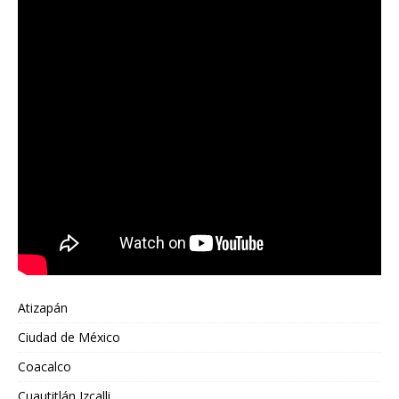
Atizapán
Ciudad de México
Coacalco
Cuautitlán Izcalli