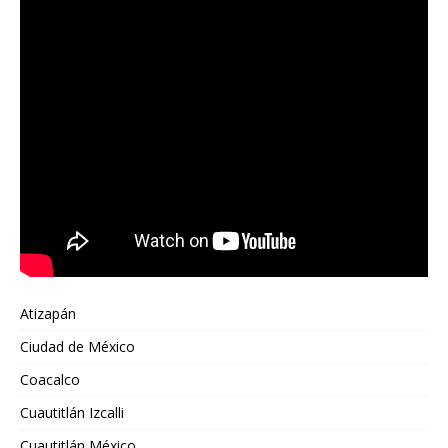
Atizapán
Ciudad de México
Coacalco
Cuautitlán Izcalli
Cuautitlán México