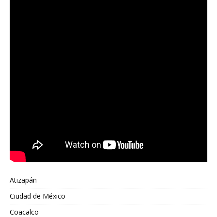
Atizapán
Ciudad de México
Coacalco