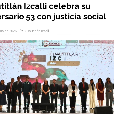
itlán Izcalli celebra su
rsario 53 con justicia social
nio de 2026
Cuautitlán Izcalli