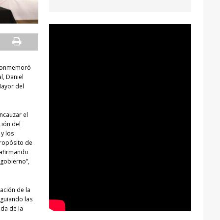
l conmemoró
l, Daniel
Mayor del
ncauzar el
ción del
y los
propósito de
reafirmando
 gobierno”,
ación de la
 guiando las
ida de la