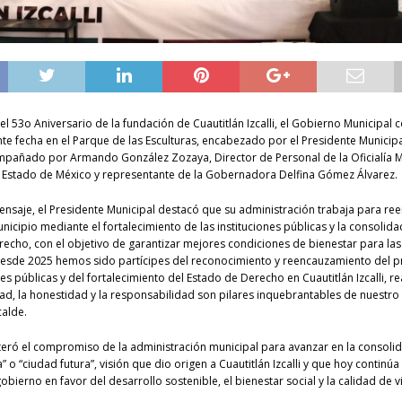
el 53o Aniversario de la fundación de Cuautitlán Izcalli, el Gobierno Municipa
te fecha en el Parque de las Esculturas, encabezado por el Presidente Municipa
mpañado por Armando González Zozaya, Director de Personal de la Oficialía 
 Estado de México y representante de la Gobernadora Delfina Gómez Álvarez.
nsaje, el Presidente Municipal destacó que su administración trabaja para ree
icipio mediante el fortalecimiento de las instituciones públicas y la consolida
echo, con el objetivo de garantizar mejores condiciones de bienestar para las 
“Desde 2025 hemos sido partícipes del reconocimiento y reencauzamiento del 
ones públicas y del fortalecimiento del Estado de Derecho en Cuautitlán Izcalli, 
dad, la honestidad y la responsabilidad son pilares inquebrantables de nuestro
calde.
teró el compromiso de la administración municipal para avanzar en la consolid
” o “ciudad futura”, visión que dio origen a Cuautitlán Izcalli y que hoy continúa
obierno en favor del desarrollo sostenible, el bienestar social y la calidad de v