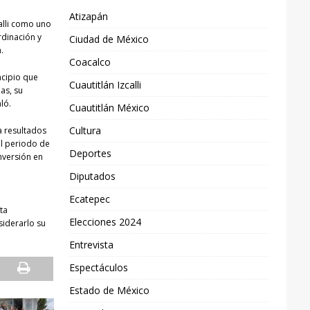
Atizapán
alli como uno
rdinación y
Ciudad de México
.
Coacalco
ncipio que
Cuautitlán Izcalli
as, su
ló.
Cuautitlán México
Cultura
a resultados
el periodo de
Deportes
nversión en
e
Diputados
Ecatepec
ta
Elecciones 2024
siderarlo su
Entrevista
Espectáculos
Estado de México