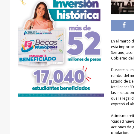
En el marco d
esta importan
Serrano, aco
Gobierno del
Durante su me
rumbo del mun
Estado de Der
izcallenses.
las instituci
que la legali
expresó el al
Asimismo
rei
“ciudad nueva
acciones de g
población.