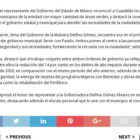
 el representante del Gobierno del Estado de México reconoció a Cuautitlán Izc
municipios de la entidad con mayor cantidad de áreas verdes, y destacó la coo
e el gobierno estatal y municipal para atender las necesidades de la ciudadanía
Servir, lema del Gobierno de la Maestra Delfina Gómez, encuentra eco en el pri
ste gobierno municipal: Servir con Pasión. Ambos ponen al centro a las person
 seguridad y sus necesidades, fortaleciendo la cercanía con la ciudadanía”, seña
a, destacó que el trabajo conjunto entre ambos órdenes de gobierno ya reflej
tre ellos la reducción del 14 por ciento en los delitos de alto impacto durante 
l de 2026, en comparación con el mismo periodo del año anterior; además de i
guridad, la entrega de tarjetas del programa Mujeres con Bienestar y obras d
a como la rehabilitación del Periférico.
expresó el honor de representar a la Gobernadora Delfina Gómez Álvarez en es
n, destacando además el vínculo personal que lo une con el municipio al con
PREVIOUS
NEXT