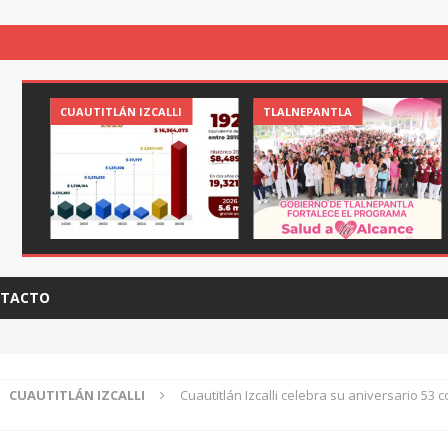
CUAUTITLÁN IZCALLI
TLALNEPANTLA
TACTO
CUAUTITLÁN IZCALLI
Cuautitlán Izcalli celebra su aniversario 53 c