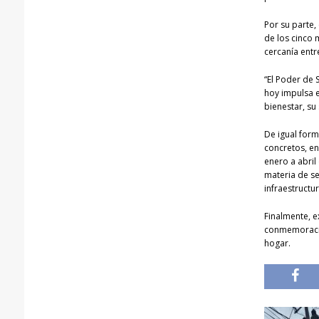
Por su parte,
de los cinco 
cercanía entr
“El Poder de 
hoy impulsa e
bienestar, su
De igual form
concretos, en
enero a abri
materia de se
infraestructur
Finalmente, 
conmemoració
hogar.