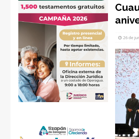
Cuaut
anive
26 de ju