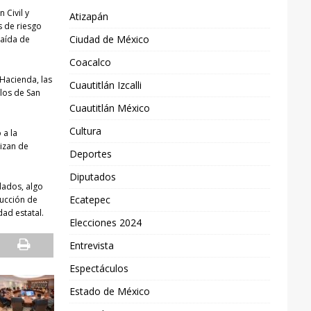
 Civil y
Atizapán
s de riesgo
Ciudad de México
caída de
Coacalco
 Hacienda, las
Cuautitlán Izcalli
blos de San
Cuautitlán México
Cultura
 a la
lizan de
Deportes
Diputados
dados, algo
Ecatepec
ducción de
dad estatal.
Elecciones 2024
Entrevista
Espectáculos
Estado de México