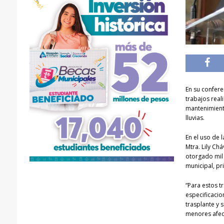
En su confere
trabajos real
mantenimient
lluvias.
En el uso de l
Mtra. Lily Ch
otorgado mil 
municipal, p
“Para estos t
especificacio
trasplante y 
menores afect