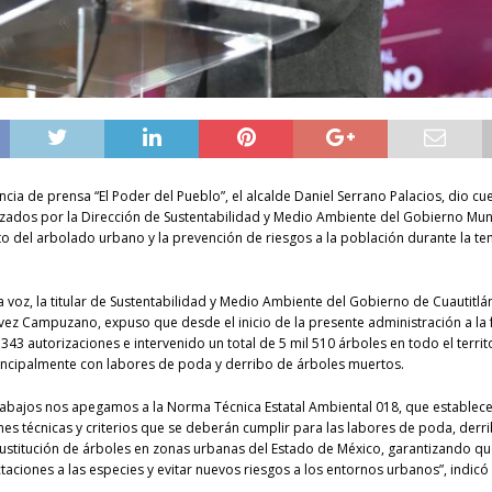
ncia de prensa “El Poder del Pueblo”, el alcalde Daniel Serrano Palacios, dio cu
izados por la Dirección de Sustentabilidad y Medio Ambiente del Gobierno Muni
o del arbolado urbano y la prevención de riesgos a la población durante la 
a voz, la titular de Sustentabilidad y Medio Ambiente del Gobierno de Cuautitlán I
ávez Campuzano, expuso que desde el inicio de la presente administración a la
343 autorizaciones e intervenido un total de 5 mil 510 árboles en todo el territ
rincipalmente con labores de poda y derribo de árboles muertos.
rabajos nos apegamos a la Norma Técnica Estatal Ambiental 018, que establece
nes técnicas y criterios que se deberán cumplir para las labores de poda, derr
sustitución de árboles en zonas urbanas del Estado de México, garantizando q
aciones a las especies y evitar nuevos riesgos a los entornos urbanos”, indicó 