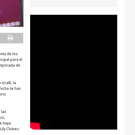
enta de los
cipal para el
temporada de
zcalli, la
 fecha se han
orio
 las
ibo,
ue haya
Lily Chávez.