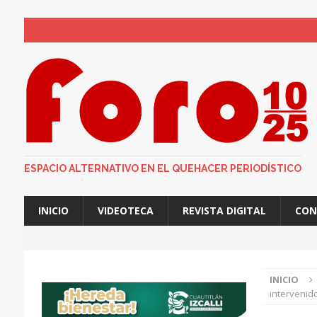
ESTADO DE MÉXICO
CUAUTITLÁN IZCALLI
ESPACIO ALTERNATIVO EN EL QUEHACER PERIODÍSTICO
INICIO
VIDEOTECA
REVISTA DIGITAL
CON
INICIO
intervenid