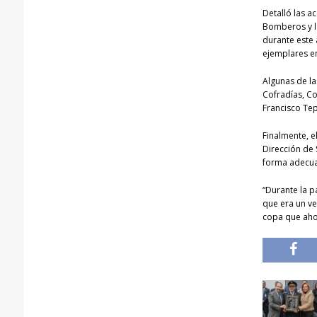
Detalló las a
Bomberos y la
durante este 
ejemplares e
Algunas de la
Cofradías, Co
Francisco Te
Finalmente, e
Dirección de 
forma adecua
“Durante la 
que era un ve
copa que ahor