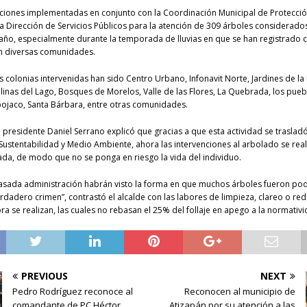
cciones implementadas en conjunto con la Coordinación Municipal de Protección
 Dirección de Servicios Públicos para la atención de 309 árboles considerado
año, especialmente durante la temporada de lluvias en que se han registrado 
n diversas comunidades.
s colonias intervenidas han sido Centro Urbano, Infonavit Norte, Jardines de la
linas del Lago, Bosques de Morelos, Valle de las Flores, La Quebrada, los pue
pojaco, Santa Bárbara, entre otras comunidades.
l presidente Daniel Serrano explicó que gracias a que esta actividad se trasladó
Sustentabilidad y Medio Ambiente, ahora las intervenciones al arbolado se rea
da, de modo que no se ponga en riesgo la vida del individuo.
pasada administración habrán visto la forma en que muchos árboles fueron po
rdadero crimen”, contrastó el alcalde con las labores de limpieza, clareo o re
a se realizan, las cuales no rebasan el 25% del follaje en apego a la normativi
PREVIOUS
NEXT
Pedro Rodríguez reconoce al
Reconocen al municipio de
comandante de PC Héctor
Atizapán por su atención a las