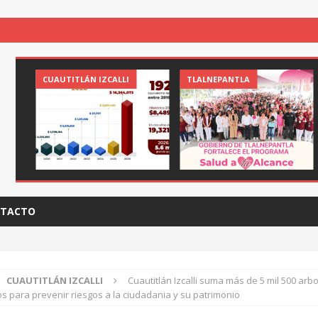
CUAUTITLÁN IZCALLI
TLALNEPANTLA
TACTO
CUAUTITLÁN IZCALLI
Cuautitlán Izcalli suma más de 5 mil 500 arb
os para prevenir riesgos a la ciudadania y su patrimonio