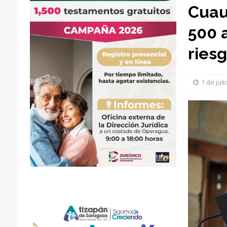
Cuau
500 
ries
1 de jul