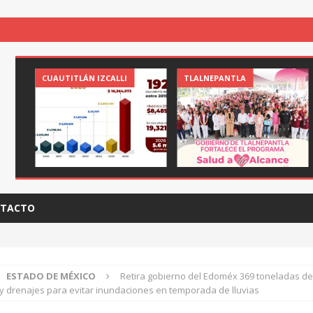
CUAUTITLÁN IZCALLI
TLALNEPANTLA
TACTO
ESTADO DE MÉXICO
Retira gobierno del Edoméx 369 toneladas d
y drenajes para evitar inundaciones en temporada de lluvias