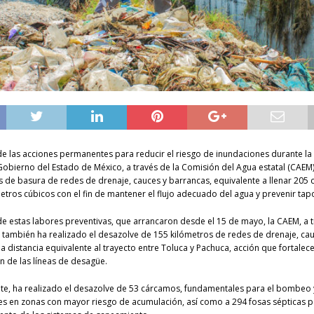
e las acciones permanentes para reducir el riesgo de inundaciones durante l
l Gobierno del Estado de México, a través de la Comisión del Agua estatal (CAEM)
 de basura de redes de drenaje, cauces y barrancas, equivalente a llenar 205
etros cúbicos con el fin de mantener el flujo adecuado del agua y prevenir ta
 estas labores preventivas, que arrancaron desde el 15 de mayo, la CAEM, a t
 también ha realizado el desazolve de 155 kilómetros de redes de drenaje, ca
a distancia equivalente al trayecto entre Toluca y Pachuca, acción que fortalec
 de las líneas de desagüe.
te, ha realizado el desazolve de 53 cárcamos, fundamentales para el bombeo 
les en zonas con mayor riesgo de acumulación, así como a 294 fosas sépticas 