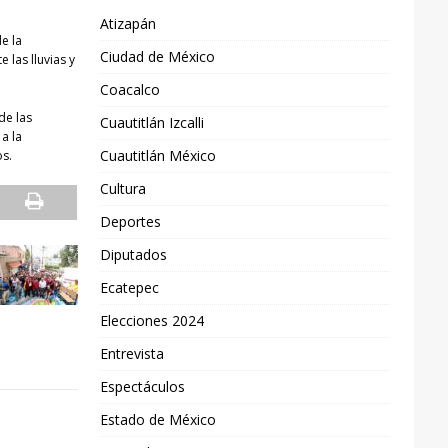
Atizapán
e la
Ciudad de México
 las lluvias y
Coacalco
de las
Cuautitlán Izcalli
a la
Cuautitlán México
os.
Cultura
Deportes
Diputados
Ecatepec
Elecciones 2024
Entrevista
Espectáculos
Estado de México