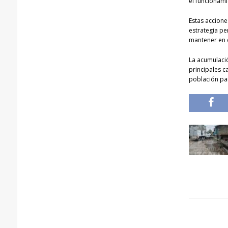
el funcionam
Estas accione
estrategia pe
mantener en c
La acumulació
principales c
población par