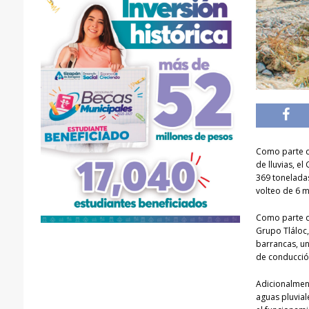
Como parte d
de lluvias, e
369 toneladas
volteo de 6 m
Como parte de
Grupo Tláloc,
barrancas, un
de conducción
Adicionalmen
aguas pluvia