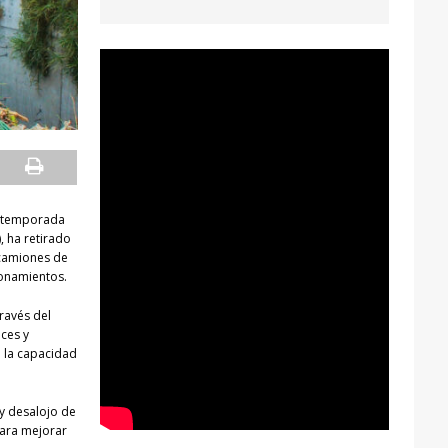
a temporada
, ha retirado
 camiones de
ponamientos.
ravés del
uces y
e la capacidad
y desalojo de
para mejorar