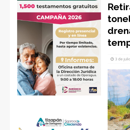
Reti
tone
dren
temp
3 de jul