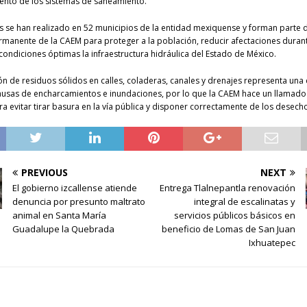
iento de los sistemas de saneamiento.
s se han realizado en 52 municipios de la entidad mexiquense y forman parte d
rmanente de la CAEM para proteger a la población, reducir afectaciones durante
ondiciones óptimas la infraestructura hidráulica del Estado de México.
n de residuos sólidos en calles, coladeras, canales y drenajes representa una 
ausas de encharcamientos e inundaciones, por lo que la CAEM hace un llamado 
a evitar tirar basura en la vía pública y disponer correctamente de los desech
PREVIOUS
NEXT
El gobierno izcallense atiende
Entrega Tlalnepantla renovación
denuncia por presunto maltrato
integral de escalinatas y
animal en Santa María
servicios públicos básicos en
Guadalupe la Quebrada
beneficio de Lomas de San Juan
Ixhuatepec