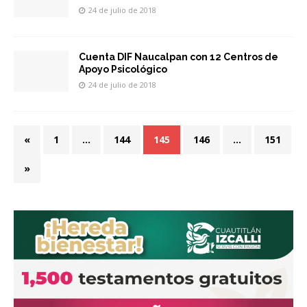
24 de julio de 2018
Cuenta DIF Naucalpan con 12 Centros de
Apoyo Psicológico
24 de julio de 2018
«
1
…
144
145
146
…
151
»