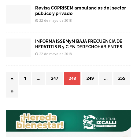
Revisa COPRISEM ambulancias del sector
público y privado
22 de mayo de 2018
INFORMA ISSEMyM BAJA FRECUENCIA DE
HEPATITIS B y C EN DERECHOHABIENTES
22 de mayo de 2018
«
1
…
247
248
249
…
255
»