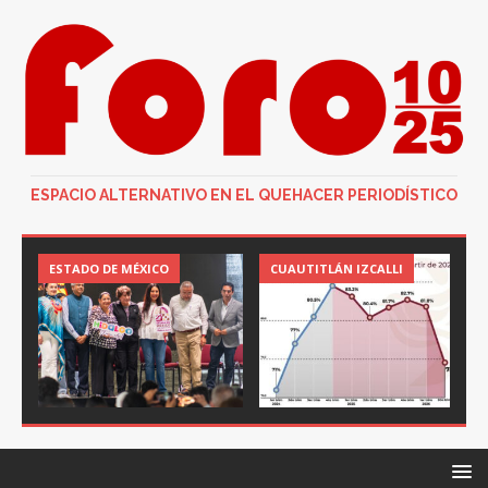
ESPACIO ALTERNATIVO EN EL QUEHACER PERIODÍSTICO
ESTADO DE MÉXICO
CUAUTITLÁN IZCALLI