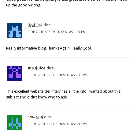
up the good writing.
강남오피
dice:
9 DE OCTUBRE DE 2022 A LAS 9:45 PM
Really informative blog.Thanks Again. Really Cool.
mp3juice
dice:
10 DE OCTUBRE DE 2022 A LAS 2:31 PM
This excellent website definitely has all the info I wanted about this
subject and didn’t know who to ask.
19다모아
dice:
10 DE OCTUBRE DE 2022 A LAS 5:17 PM