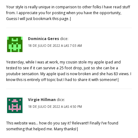
Your style is really unique in comparison to other folks I have read stuff
from. I appreciate you for posting when you have the opportunity,
Guess I will just bookmark this page.|
Dominica Geres
dice:
18 DE JULIO DE 2022 A LAS 7:03 AM
Yesterday, while I was at work, my cousin stole my apple ipad and
tested to see if it can survive a 25 foot drop, just so she can be a
youtube sensation. My apple ipad is now broken and she has 83 views. I
know this is entirely off topic but I had to share it with someone!|
Virgie Hillman
dice:
18 DE JULIO DE 2022 A LAS 4:50 PM
This website was… how do you say it? Relevant!! Finally I’ve found
something that helped me. Many thanks!|