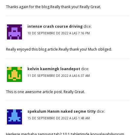
Thanks again for the blog.Really thank you! Really Great.
intense crash course driving
dice:
10 DE SEPTIEMBRE DE 2022 A LAS 7:16 PM
Really enjoyed this blog article.Really thank you! Much obliged.
kelvin kaemingk loandepot
dice:
11 DE SEPTIEMBRE DE 2022 A LAS 6:37 AM
This is one awesome article post. Really Great.
spekulum Hanım naked seçme titty
dice:
15 DE SEPTIEMBRE DE 2022 A LAS 1:48 AM
Herkese merhaba samsung tab2 10.1 tabletimde kopyalayabiliyorum