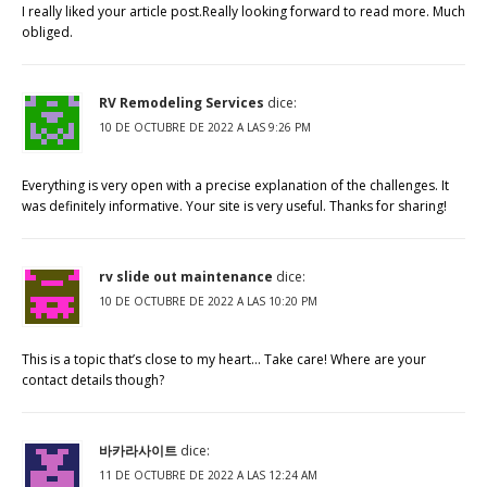
I really liked your article post.Really looking forward to read more. Much
obliged.
RV Remodeling Services
dice:
10 DE OCTUBRE DE 2022 A LAS 9:26 PM
Everything is very open with a precise explanation of the challenges. It
was definitely informative. Your site is very useful. Thanks for sharing!
rv slide out maintenance
dice:
10 DE OCTUBRE DE 2022 A LAS 10:20 PM
This is a topic that’s close to my heart… Take care! Where are your
contact details though?
바카라사이트
dice:
11 DE OCTUBRE DE 2022 A LAS 12:24 AM