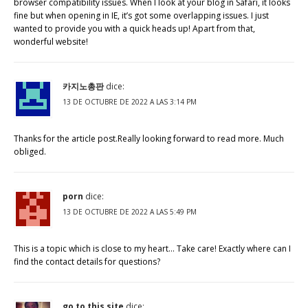
browser compatibility issues. When I look at your blog in Safari, it looks
fine but when opening in IE, it’s got some overlapping issues. I just
wanted to provide you with a quick heads up! Apart from that,
wonderful website!
카지노총판
dice:
13 DE OCTUBRE DE 2022 A LAS 3:14 PM
Thanks for the article post.Really looking forward to read more. Much
obliged.
porn
dice:
13 DE OCTUBRE DE 2022 A LAS 5:49 PM
This is a topic which is close to my heart… Take care! Exactly where can I
find the contact details for questions?
go to this site
dice: