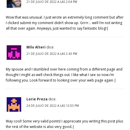
21 DE JULIO DE 2022 A LAS 2:04 PM
Wow that was unusual. I just wrote an extremely long comment but after
I clicked submit my comment didn’t show up. Grrrr… well I’m not writing
all that over again. Anyways, just wanted to say fantastic blog!|
Milo Alteri
dice:
21 DE JULIO DE 2022 A LAS 2:43 PM
My spouse and I stumbled over here coming from a different page and
thought I might as well check things out. I like what I see so now i’m
following you. Look forward to looking over your web page again.|
Lorie Preza
dice:
24 DE JULIO DE 2022 A LAS 12:03 PM
Way cool! Some very valid points! I appreciate you writing this post plus
the rest of the website is also very good.|