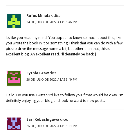
Rufus Mihalak
dice:
24 DE JULIO DE 2022 A LAS 1:46 PM
Its like you read my mind! You appear to know so much about this, like
you wrote the book in it or something. I think that you can do with a few
pics to drive the message home a bit, but other than that, this is
excellent blog. An excellent read. I’ll definitely be back.|
Cythia Graw
dice:
26 DE JULIO DE 2022 A LAS 3:49 PM
Hello! Do you use Twitter? I’d like to follow you if that would be okay. I’m
definitely enjoying your blog and look forward to new posts.|
Earl Kobashigawa
dice:
26 DE JULIO DE 2022 A LAS 5:21 PM