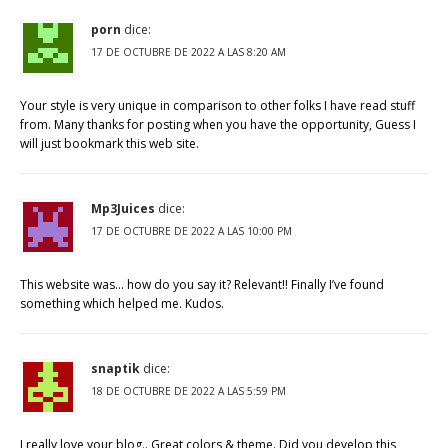
porn
dice:
17 DE OCTUBRE DE 2022 A LAS 8:20 AM
Your style is very unique in comparison to other folks I have read stuff
from. Many thanks for posting when you have the opportunity, Guess I
will just bookmark this web site.
Mp3Juices
dice:
17 DE OCTUBRE DE 2022 A LAS 10:00 PM
This website was… how do you say it? Relevant!! Finally I’ve found
something which helped me. Kudos.
snaptik
dice:
18 DE OCTUBRE DE 2022 A LAS 5:59 PM
I really love your blog.. Great colors & theme. Did you develop this