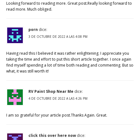
Looking forward to reading more. Great post.Really looking forward to
read more. Much obliged.
porn
dice:
3 DE OCTUBRE DE 2022 A LAS 4:08 PM
Having read this I believed it was rather enlightening. I appreciate you
taking the time and effort to put this short article together. I once again
find myself spending a lot of time both reading and commenting. But so
what, it was still worth it!
RV Paint Shop Near Me
dice:
4 DE OCTUBRE DE 2022 A LAS 4:26 PM
I am so grateful for your article post.Thanks Again. Great.
click this over here now
dice: