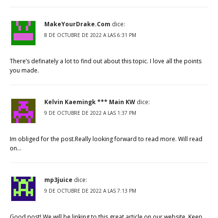
MakeYourDrake.Com
dice:
8 DE OCTUBRE DE 2022 A LAS 6:31 PM
There’s definately a lot to find out about this topic. I love all the points
you made.
Kelvin Kaemingk *** Main KW
dice:
9 DE OCTUBRE DE 2022 A LAS 1:37 PM
Im obliged for the post.Really looking forward to read more. Will read
on…
mp3juice
dice:
9 DE OCTUBRE DE 2022 A LAS 7:13 PM
Good post! We will be linking to this great article on our website. Keep