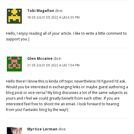
Tobi Magallon
dice:
18 DE JULIO DE 2022 A LAS 6:55 PM
Hello, I enjoy reading all of your article. I like to write a little comment to
support you.|
Glen Mccaine
dice:
21 DE JULIO DE 2022 A LAS 1:04 PM
Hello there! I know this is kinda off topic nevertheless I’d figured I’d ask.
Would you be interested in exchanging links or maybe guest authoring a
blog post or vice-versa? My blog discusses a lot of the same subjects as
yours and I feel we could greatly benefit from each other. If you are
interested feel free to shoot me an email. I look forward to hearing
from you! Fantastic blog by the way!|
Myrtice Lerman
dice: