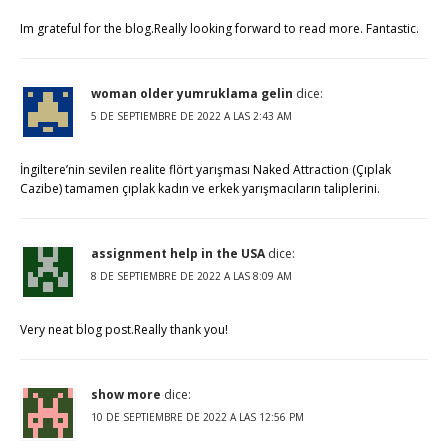
Im grateful for the blog.Really looking forward to read more. Fantastic.
woman older yumruklama gelin
dice:
5 DE SEPTIEMBRE DE 2022 A LAS 2:43 AM
İngiltere’nin sevilen realite flört yarışması Naked Attraction (Çıplak
Cazibe) tamamen çıplak kadın ve erkek yarışmacıların taliplerini.
assignment help in the USA
dice:
8 DE SEPTIEMBRE DE 2022 A LAS 8:09 AM
Very neat blog post.Really thank you!
show more
dice:
10 DE SEPTIEMBRE DE 2022 A LAS 12:56 PM