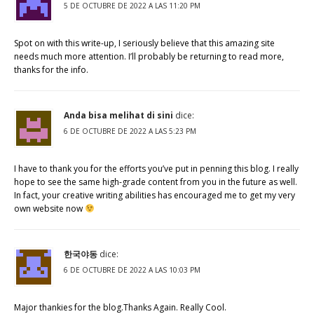
5 DE OCTUBRE DE 2022 A LAS 11:20 PM
Spot on with this write-up, I seriously believe that this amazing site
needs much more attention. I’ll probably be returning to read more,
thanks for the info.
Anda bisa melihat di sini
dice:
6 DE OCTUBRE DE 2022 A LAS 5:23 PM
I have to thank you for the efforts you’ve put in penning this blog. I really
hope to see the same high-grade content from you in the future as well.
In fact, your creative writing abilities has encouraged me to get my very
own website now
한국야동
dice:
6 DE OCTUBRE DE 2022 A LAS 10:03 PM
Major thankies for the blog.Thanks Again. Really Cool.