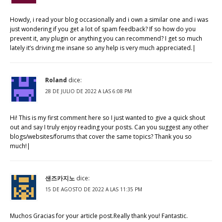
Howdy, i read your blog occasionally and i own a similar one and i was
just wondering if you get a lot of spam feedback? If so how do you
prevent it, any plugin or anything you can recommend? I get so much
lately it’s driving me insane so any help is very much appreciated.|
Roland
dice:
28 DE JULIO DE 2022 A LAS 6:08 PM
Hi! This is my first comment here so I just wanted to give a quick shout
out and say I truly enjoy reading your posts. Can you suggest any other
blogs/websites/forums that cover the same topics? Thank you so
much!|
샌즈카지노
dice:
15 DE AGOSTO DE 2022 A LAS 11:35 PM
Muchos Gracias for your article post.Really thank you! Fantastic.