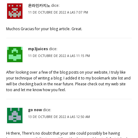
온라인카지노
dice:
11 DE OCTUBRE DE 2022 A LAS 7:07 PM
Muchos Gracias for your blog article. Great.
mp3juices
dice:
11 DE OCTUBRE DE 2022 A LAS 11:15 PM
After looking over a few of the blog posts on your website, I truly like
your technique of writing a blog. I added it to my bookmark site list and
will be checking back in the near future. Please check out my web site
too and let me know how you feel.
go now
dice:
13 DE OCTUBRE DE 2022 A LAS 12:50 AM
Hi there, There’s no doubt that your site could possibly be having