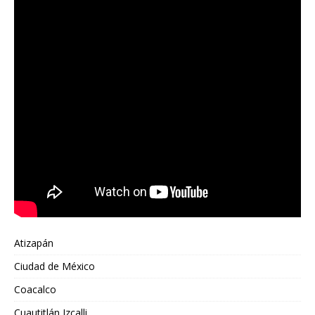
Atizapán
Ciudad de México
Coacalco
Cuautitlán Izcalli