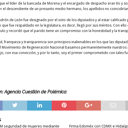
ue el líder de la bancada de Morena y el encargado de despacho eran tío y so
er el descendiente de un presunto medio hermano, los apellidos no coincidiría
adrón de León fue designado por el voto de los diputados y al estar calificado 
o que fue respaldado en la legislatura, es decir, llegó por sus méritos. Con ello
ulo y recordó que el parido tiene un compromiso con la honestidad y la trans
d, franqueza y transparencia son principios inalienables en los que las diputad
l Movimiento de Regeneración Nacional basamos permanentemente nuestros 
jo, con esa convicción, y por lo tanto, soy el primer comprometido con tales 
n: Agencia Cuestión de Polémica
S
EM seguridad de mujeres mediante
Firma Edoméx con CDMX e Hidalgo 