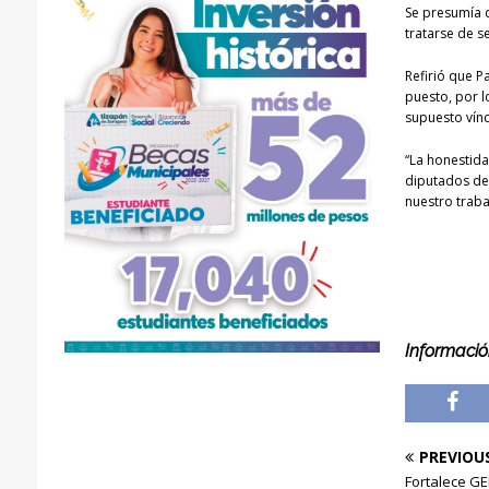
Se presumía q
tratarse de s
Refirió que P
puesto, por l
supuesto vínc
“La honestida
diputados de
nuestro traba
Informació
PREVIOU
Fortalece G