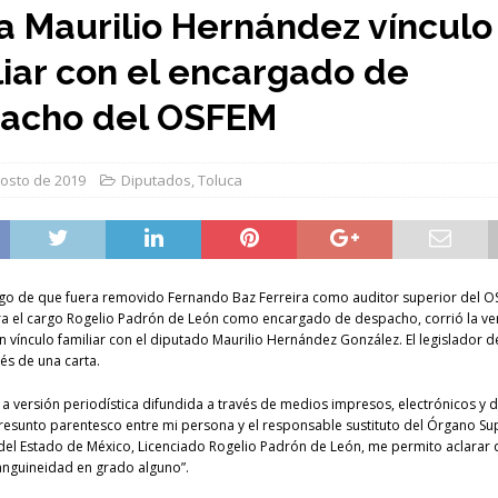
a Maurilio Hernández vínculo
liar con el encargado de
acho del OSFEM
gosto de 2019
Diputados
,
Toluca
o de que fuera removido Fernando Baz Ferreira como auditor superior del O
ra el cargo Rogelio Padrón de León como encargado de despacho, corrió la ve
 vínculo familiar con el diputado Maurilio Hernández González. El legislador d
vés de una carta.
 a versión periodística difundida a través de medios impresos, electrónicos y di
resunto parentesco entre mi persona y el responsable sustituto del Órgano Su
 del Estado de México, Licenciado Rogelio Padrón de León, me permito aclarar 
anguineidad en grado alguno”.