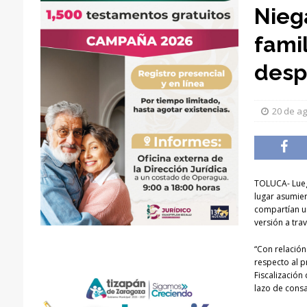
Nieg
fami
desp
20 de a
TOLUCA- Lueg
lugar asumie
compartían un
versión a tra
“Con relación
respecto al p
Fiscalización
lazo de cons