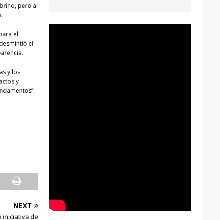
brino, pero al
n.
para el
 desmintió el
parencia.
as y los
actos y
fundamentos”.
NEXT
iniciativa de