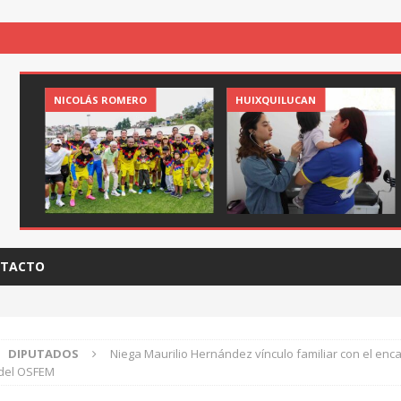
NICOLÁS ROMERO
HUIXQUILUCAN
TACTO
DIPUTADOS
Niega Maurilio Hernández vínculo familiar con el en
del OSFEM