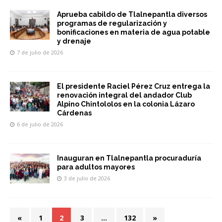
Aprueba cabildo de Tlalnepantla diversos
programas de regularización y
bonificaciones en materia de agua potable
y drenaje
7 de julio de 2026
El presidente Raciel Pérez Cruz entrega la
renovación integral del andador Club
Alpino Chintololos en la colonia Lázaro
Cárdenas
6 de julio de 2026
Inauguran en Tlalnepantla procuraduría
para adultos mayores
3 de julio de 2026
«
1
2
3
…
132
»